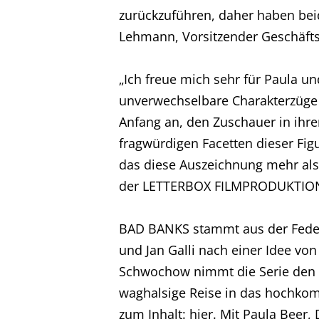
zurückzuführen, daher haben beid
Lehmann, Vorsitzender Geschäft
„Ich freue mich sehr für Paula u
unverwechselbare Charakterzüge u
Anfang an, den Zuschauer in ihre
fragwürdigen Facetten dieser Figu
das diese Auszeichnung mehr als 
Home
der LETTERBOX FILMPRODUKTIO
Unternehmen
BAD BANKS stammt aus der Feder 
und Jan Galli nach einer Idee von
Produktionen
Schwochow nimmt die Serie den Z
waghalsige Reise in das hochkom
Presse
zum Inhalt:
hier
. Mit Paula Beer,