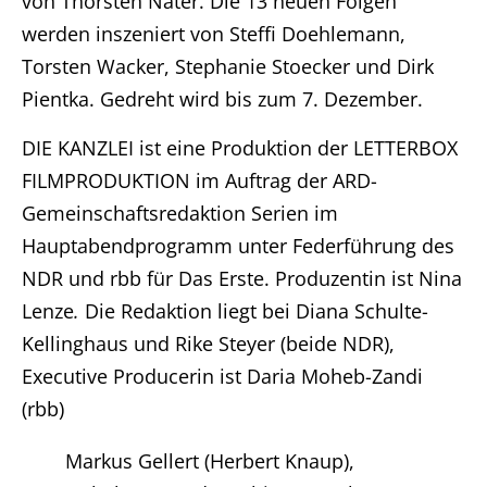
von Thorsten Näter. Die 13 neuen Folgen
werden inszeniert von Steffi Doehlemann,
Unternehmen
Torsten Wacker, Stephanie Stoecker und Dirk
Pientka. Gedreht wird bis zum 7. Dezember.
Produktionen
DIE KANZLEI ist eine Produktion der LETTERBOX
Presse
FILMPRODUKTION im Auftrag der ARD-
Gemeinschaftsredaktion Serien im
Karriere
Hauptabendprogramm unter Federführung des
Kontakt
NDR und rbb für Das Erste. Produzentin ist Nina
Lenze
.
Die Redaktion liegt bei Diana Schulte-
DE
Kellinghaus und Rike Steyer (beide NDR),
Executive Producerin ist Daria Moheb-Zandi
Impressum
(rbb)
Markus Gellert (Herbert Knaup),