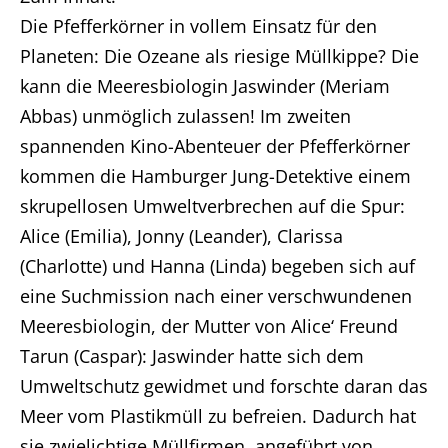
Die Pfefferkörner in vollem Einsatz für den
Planeten: Die Ozeane als riesige Müllkippe? Die
kann die Meeresbiologin Jaswinder (Meriam
Abbas) unmöglich zulassen! Im zweiten
spannenden Kino-Abenteuer der Pfefferkörner
kommen die Hamburger Jung-Detektive einem
skrupellosen Umweltverbrechen auf die Spur:
Alice (Emilia), Jonny (Leander), Clarissa
(Charlotte) und Hanna (Linda) begeben sich auf
eine Suchmission nach einer verschwundenen
Meeresbiologin, der Mutter von Alice‘ Freund
Tarun (Caspar): Jaswinder hatte sich dem
Umweltschutz gewidmet und forschte daran das
Home
Meer vom Plastikmüll zu befreien. Dadurch hat
sie zwielichtige Müllfirmen, angeführt von