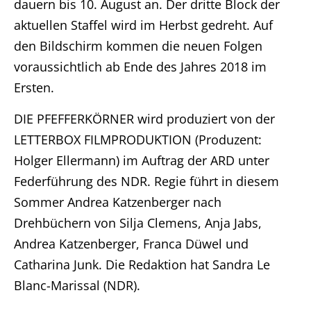
dauern bis 10. August an. Der dritte Block der
aktuellen Staffel wird im Herbst gedreht. Auf
Home
den Bildschirm kommen die neuen Folgen
voraussichtlich ab Ende des Jahres 2018 im
Unternehmen
Ersten.
Produktionen
DIE PFEFFERKÖRNER wird produziert von der
LETTERBOX FILMPRODUKTION (Produzent:
Presse
Holger Ellermann) im Auftrag der ARD unter
Karriere
Federführung des NDR. Regie führt in diesem
Sommer Andrea Katzenberger nach
Kontakt
Drehbüchern von Silja Clemens, Anja Jabs,
Andrea Katzenberger, Franca Düwel und
DE
Catharina Junk. Die Redaktion hat Sandra Le
Blanc-Marissal (NDR).
Impressum