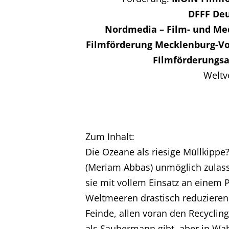
DFFF Deu
Nordmedia – Film- und Med
Filmförderung Mecklenburg-V
Filmförderungsa
Weltve
Zum Inhalt:
Die Ozeane als riesige Müllkippe
(Meriam Abbas) unmöglich zulasse
sie mit vollem Einsatz an einem P
Weltmeeren drastisch reduzieren
Feinde, allen voran den Recyclin
als Saubermann gibt, aber in Wahr