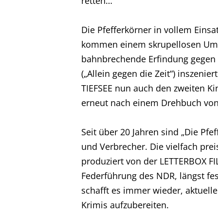
retten…
Kontakt
Die Pfefferkörner in vollem Eins
kommen einem skrupellosen Umwe
Impressum
bahnbrechende Erfindung gegen d
(„Allein gegen die Zeit“) insze
TIEFSEE nun auch den zweiten K
erneut nach einem Drehbuch von 
Seit über 20 Jahren sind „Die Pf
und Verbrecher. Die vielfach prei
produziert von der LETTERBOX F
Federführung des NDR, längst fe
schafft es immer wieder, aktuel
Krimis aufzubereiten.