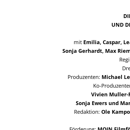
DI
UND DE
mit
Emilia, Caspar, Le
Sonja Gerhardt, Max Riem
Regi
Dr
Produzenten:
Michael Le
Ko-Produzente
Vivien Muller
Sonja Ewers und Mar
Redaktion:
Ole Kampov
Förderung:
MOIN Filmfö