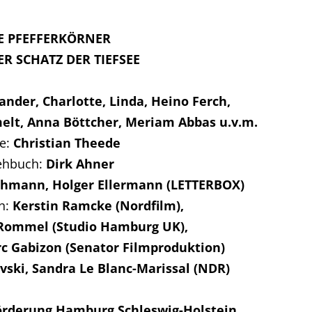
E PFEFFERKÖRNER
R SCHATZ DER TIEFSEE
ander, Charlotte, Linda, Heino Ferch,
elt, Anna Böttcher, Meriam Abbas u.v.m.
e:
Christian Theede
ehbuch:
Dirk Ahner
hmann, Holger Ellermann (LETTERBOX)
n:
Kerstin Ramcke (Nordfilm),
-Rommel (Studio Hamburg UK),
c Gabizon (Senator Filmproduktion)
ski, Sandra Le Blanc-Marissal (NDR)
rderung Hamburg Schleswig-Holstein,