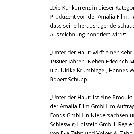
„Die Konkurrenz in dieser Kategor
Produzent von der Amalia Film. „
dass seine herausragende schausp
Auszeichnung honoriert wird!“
„Unter der Haut“ wirft einen sehr
Home
1980er Jahren. Neben Friedrich 
u.a. Ulrike Krumbiegel, Hannes 
Unternehmen
Robert Schupp.
Produktionen
„Unter der Haut“ ist eine Prod
der Amalia Film GmbH im Auftrag
Presse
Fonds GmbH in Niedersachsen u
Schleswig-Holstein GmbH. Regi
von Eva Zahn und Volker A. Zahn.