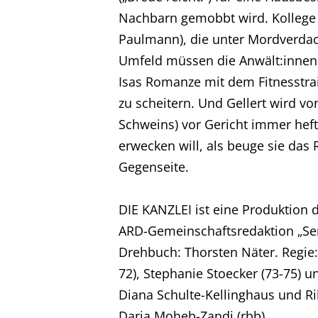
Nachbarn gemobbt wird. Kollege Ge
Paulmann), die unter Mordverdach
Umfeld müssen die Anwält:innen 
Home
Isas Romanze mit dem Fitnesstrai
zu scheitern. Und Gellert wird v
Unternehmen
Schweins) vor Gericht immer hefti
erwecken will, als beuge sie das 
Produktionen
Gegenseite.
Presse
DIE KANZLEI ist eine Produktio
ARD-Gemeinschaftsredaktion „Ser
Drehbuch: Thorsten Näter. Regie:
Karriere
72), Stephanie Stoecker (73-75) un
Diana Schulte-Kellinghaus und Rik
Kontakt
Daria Moheb-Zandi (rbb).