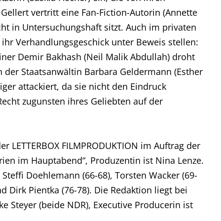
llert vertritt eine Fan-Fiction-Autorin (Annette
t in Untersuchungshaft sitzt. Auch im privaten
ihr Verhandlungsgeschick unter Beweis stellen:
ner Demir Bakhash (Neil Malik Abdullah) droht
on der Staatsanwältin Barbara Geldermann (Esther
ger attackiert, da sie nicht den Eindruck
Recht zugunsten ihres Geliebten auf der
n der LETTERBOX FILMPRODUKTION im Auftrag der
ien im Hauptabend“, Produzentin ist Nina Lenze.
 Steffi Doehlemann (66-68), Torsten Wacker (69-
d Dirk Pientka (76-78). Die Redaktion liegt bei
e Steyer (beide NDR), Executive Producerin ist