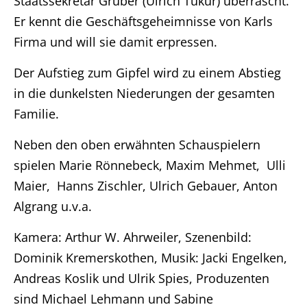
Staatssekretär Gruber (Ulrich Tukur) überrascht.
Er kennt die Geschäftsgeheimnisse von Karls
Firma und will sie damit erpressen.
Der Aufstieg zum Gipfel wird zu einem Abstieg
Home
in die dunkelsten Niederungen der gesamten
Familie.
Unternehmen
Neben den oben erwähnten Schauspielern
Produktionen
spielen Marie Rönnebeck, Maxim Mehmet, Ulli
Maier, Hanns Zischler, Ulrich Gebauer, Anton
Presse
Algrang u.v.a.
Karriere
Kamera: Arthur W. Ahrweiler, Szenenbild:
Dominik Kremerskothen, Musik: Jacki Engelken,
Kontakt
Andreas Koslik und Ulrik Spies, Produzenten
sind Michael Lehmann und Sabine