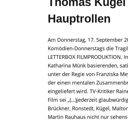
Thomas Kügel u
Hauptrollen
Am Donnerstag, 17. September 2
Komödien-Donnerstags die Tragik
LETTERBOX FILMPRODUKTION. In 
Katharina Münk basierenden, sat
unter der Regie von Franziska M
der einen mentalen Zusammenbruc
eingeliefert wird. TV-Kritiker Rai
Film sei „(…)jederzeit glaubwürdi
Brückner, Ronstedt, Kügel, Malto
Martin Rauhaus nicht nur sehens