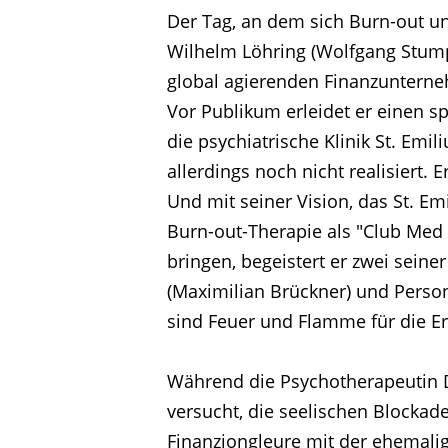
Der Tag, an dem sich Burn-out un
Wilhelm Löhring (Wolfgang Stump
global agierenden Finanzunterne
Vor Publikum erleidet er einen
die psychiatrische Klinik St. Emili
allerdings noch nicht realisiert. 
Und mit seiner Vision, das St. E
Burn-out-Therapie als "Club Med 
Home
bringen, begeistert er zwei seine
(Maximilian Brückner) und Pers
sind Feuer und Flamme für die E
Unternehmen
Während die Psychotherapeutin D
Produktionen
versucht, die seelischen Blockade
Finanzjongleure mit der ehemalige