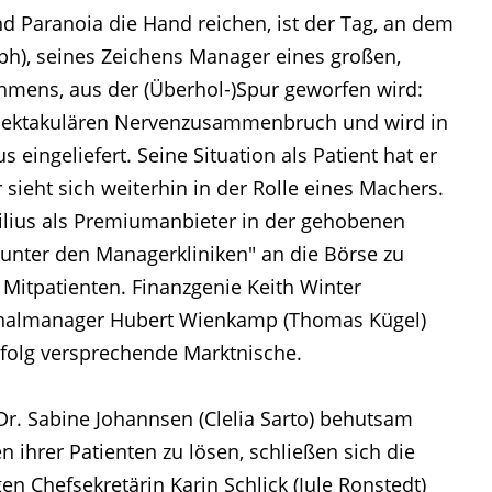
d Paranoia die Hand reichen, ist der Tag, an dem
h), seines Zeichens Manager eines großen,
hmens, aus der (Überhol-)Spur geworfen wird:
 spektakulären Nervenzusammenbruch und wird in
us eingeliefert. Seine Situation als Patient hat er
Er sieht sich weiterhin in der Rolle eines Machers.
milius als Premiumanbieter in der gehobenen
unter den Managerkliniken" an die Börse zu
r Mitpatienten. Finanzgenie Keith Winter
onalmanager Hubert Wienkamp (Thomas Kügel)
rfolg versprechende Marktnische.
r. Sabine Johannsen (Clelia Sarto) behutsam
n ihrer Patienten zu lösen, schließen sich die
n Chefsekretärin Karin Schlick (Jule Ronstedt)