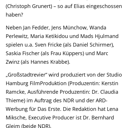
(Christoph Grunert) – so auf Elias eingeschossen
haben?
Neben Jan Fedder, Jens Münchow, Wanda
Home
Perlewitz, Maria Ketikidou und Mads Hjulmand
Unternehmen
spielen u.a. Sven Fricke (als Daniel Schirmer),
Saskia Fischer (als Frau Küppers) und Marc
Produktionen
Zwinz (als Hannes Krabbe).
Presse
„Großstadtrevier“ wird produziert von der Studio
Hamburg FilmProduktion (Produzentin: Kerstin
Karriere
Ramcke, Ausführende Produzentin: Dr. Claudia
Thieme) im Auftrag des NDR und der ARD-
Kontakt
Werbung für Das Erste. Die Redaktion hat Lena
Miksche, Executive Producer ist Dr. Bernhard
DE
Gleim (beide NDR).