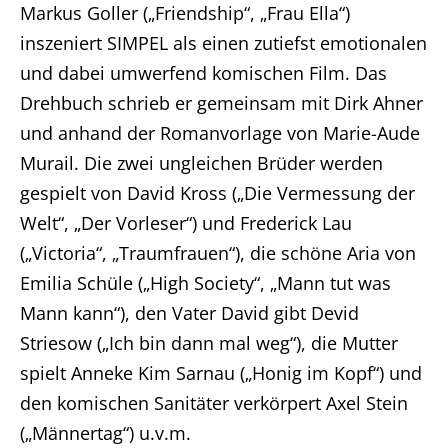
Markus Goller („Friendship“, „Frau Ella“)
Home
inszeniert SIMPEL als einen zutiefst emotionalen
und dabei umwerfend komischen Film. Das
Unternehmen
Drehbuch schrieb er gemeinsam mit Dirk Ahner
Produktionen
und anhand der Romanvorlage von Marie-Aude
Murail. Die zwei ungleichen Brüder werden
Presse
gespielt von David Kross („Die Vermessung der
Welt“, „Der Vorleser“) und Frederick Lau
Karriere
(„Victoria“, „Traumfrauen“), die schöne Aria von
Emilia Schüle („High Society“, „Mann tut was
Kontakt
Mann kann“), den Vater David gibt Devid
Striesow („Ich bin dann mal weg“), die Mutter
DE
spielt Anneke Kim Sarnau („Honig im Kopf“) und
Impressum
den komischen Sanitäter verkörpert Axel Stein
(„Männertag“) u.v.m.