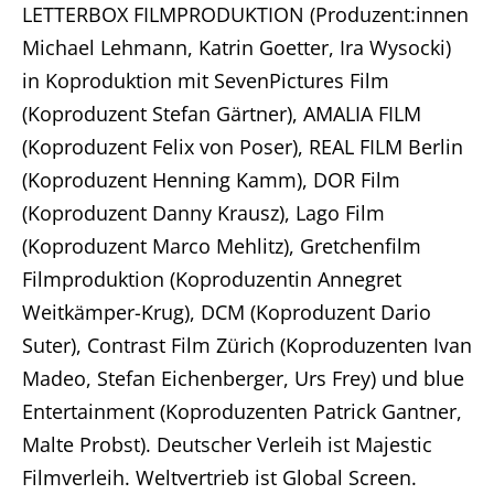
LETTERBOX FILMPRODUKTION (Produzent:innen
Unternehmen
Michael Lehmann, Katrin Goetter, Ira Wysocki)
in Koproduktion mit SevenPictures Film
Produktionen
(Koproduzent Stefan Gärtner), AMALIA FILM
Presse
(Koproduzent Felix von Poser), REAL FILM Berlin
(Koproduzent Henning Kamm), DOR Film
Karriere
(Koproduzent Danny Krausz), Lago Film
(Koproduzent Marco Mehlitz), Gretchenfilm
Kontakt
Filmproduktion (Koproduzentin Annegret
Weitkämper-Krug), DCM (Koproduzent Dario
DE
Suter), Contrast Film Zürich (Koproduzenten Ivan
Impressum
Madeo, Stefan Eichenberger, Urs Frey) und blue
Entertainment (Koproduzenten Patrick Gantner,
Malte Probst). Deutscher Verleih ist Majestic
Filmverleih. Weltvertrieb ist Global Screen.