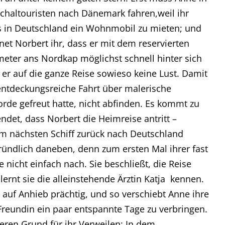
chaltouristen nach Dänemark fahren,weil ihr
s in Deutschland ein Wohnmobil zu mieten; und
t Norbert ihr, dass er mit dem reservierten
eter ans Nordkap möglichst schnell hinter sich
t er auf die ganze Reise sowieso keine Lust. Damit
e entdeckungsreiche Fahrt über malerische
rde gefreut hatte, nicht abfinden. Es kommt zu
endet, dass Norbert die Heimreise antritt –
m nächsten Schiff zurück nach Deutschland
gründlich daneben, denn zum ersten Mal ihrer fast
nicht einfach nach. Sie beschließt, die Reise
 lernt sie die alleinstehende Ärztin Katja kennen.
 auf Anhieb prächtig, und so verschiebt Anne ihre
Freundin ein paar entspannte Tage zu verbringen.
deren Grund für ihr Verweilen: In dem