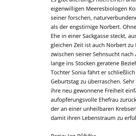
Unternehmen
eigenwilligen Meeresbiologen Ko
seiner forschen, naturverbundenen
Produktionen
als der engstirnige Norbert. Ohn
Ehe in einer Sackgasse steckt, au
gleichen Zeit ist auch Norbert z
Presse
zwischen seiner Sehnsucht nach 
lange ins Stocken geratene Bez
Karriere
Tochter Sonia fährt er schließli
Geburtstag zu überraschen. Sehr s
Kontakt
ihre neu gewonnene Freiheit einf
aufopferungsvolle Ehefrau zurück
Impressum
der an einer unheilbaren Krebser
damit ihren Lebenstraum zu erfül