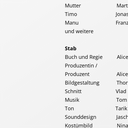
Mutter Martina E
Timo Jonas B
Manu Franzisk
und weitere
Stab
Buch und Regie Alice 
Produzentin /
Produzent Alice Gru
Bildgestaltung Thors
Schnitt Vlad Litvak
Musik Tom Ash
Ton Tarik Ba
Sounddesign Jascha
Kostümbild Nina-Sop