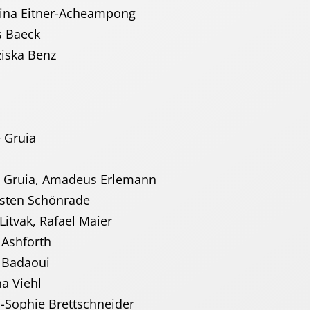
itner-Acheampong
aeck
a Benz
Gruia
ia, Amadeus Erlemann
ten Schönrade
, Rafael Maier
forth
daoui
 Viehl
hie Brettschneider