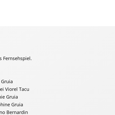
s Fernsehspiel.
uia
orel Tacu
Gruia
ne Gruia
ernardin