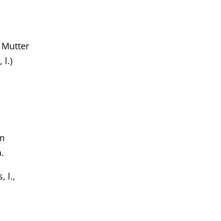
r Mutter
l.)
am
.
 l.,