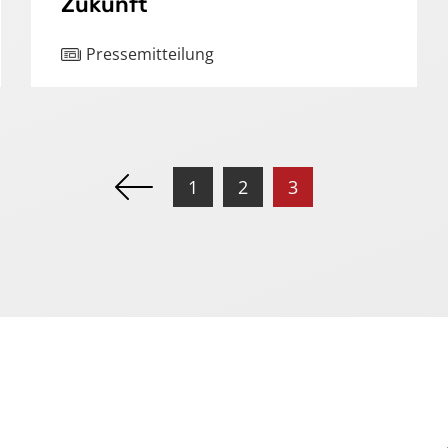
Zukunft
Pressemitteilung
1
2
3