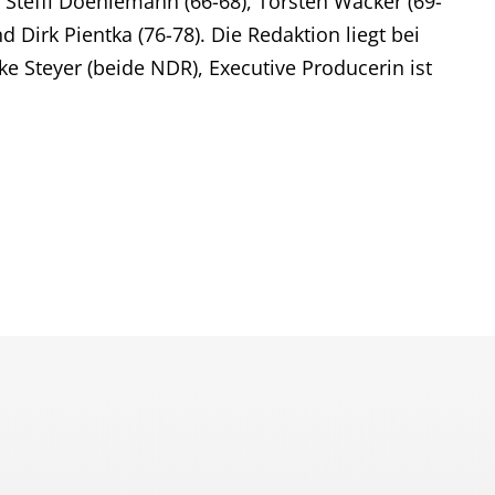
 Steffi Doehlemann (66-68), Torsten Wacker (69-
d Dirk Pientka (76-78). Die Redaktion liegt bei
e Steyer (beide NDR), Executive Producerin ist