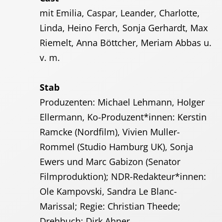
Presse
mit Emilia, Caspar, Leander, Charlotte,
Karriere
Linda, Heino Ferch, Sonja Gerhardt, Max
Riemelt, Anna Böttcher, Meriam Abbas u.
Kontakt
v. m.
DE
Stab
Produzenten: Michael Lehmann, Holger
Impressum
Ellermann, Ko-Produzent*innen: Kerstin
Ramcke (Nordfilm), Vivien Muller-
Rommel (Studio Hamburg UK), Sonja
Ewers und Marc Gabizon (Senator
Filmproduktion); NDR-Redakteur*innen:
Ole Kampovski, Sandra Le Blanc-
Marissal; Regie: Christian Theede;
Drehbuch: Dirk Ahner.