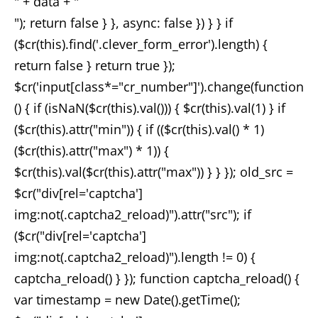
" + data + "
Karriere
"); return false } }, async: false }) } } if
($cr(this).find('.clever_form_error').length) {
Kontakt
return false } return true });
$cr('input[class*="cr_number"]').change(function
DE
() { if (isNaN($cr(this).val())) { $cr(this).val(1) } if
($cr(this).attr("min")) { if (($cr(this).val() * 1)
Impressum
($cr(this).attr("max") * 1)) {
$cr(this).val($cr(this).attr("max")) } } }); old_src =
$cr("div[rel='captcha']
img:not(.captcha2_reload)").attr("src"); if
($cr("div[rel='captcha']
img:not(.captcha2_reload)").length != 0) {
captcha_reload() } }); function captcha_reload() {
var timestamp = new Date().getTime();