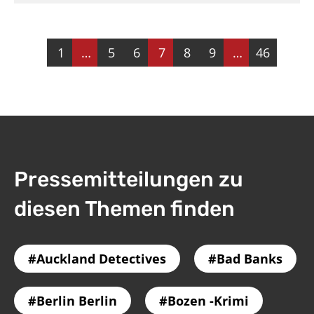
1
…
5
6
7
8
9
…
46
Pressemitteilungen zu
diesen Themen finden
Auckland Detectives
Bad Banks
Berlin Berlin
Bozen -Krimi