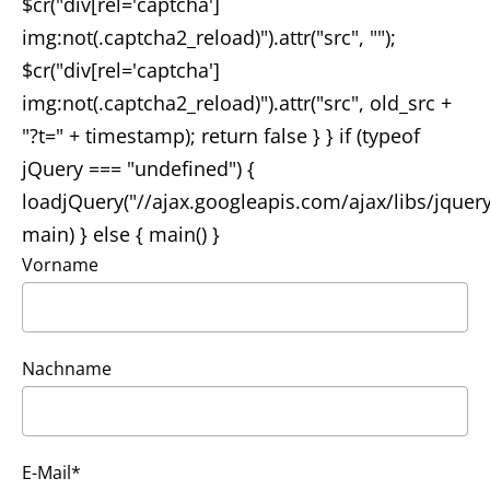
$cr("div[rel='captcha']
img:not(.captcha2_reload)").attr("src", "");
$cr("div[rel='captcha']
img:not(.captcha2_reload)").attr("src", old_src +
"?t=" + timestamp); return false } } if (typeof
jQuery === "undefined") {
loadjQuery("//ajax.googleapis.com/ajax/libs/jquery
main) } else { main() }
Vorname
Nachname
E-Mail*