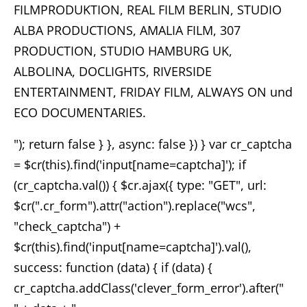
FILMPRODUKTION, REAL FILM BERLIN, STUDIO
ALBA PRODUCTIONS, AMALIA FILM, 307
PRODUCTION, STUDIO HAMBURG UK,
ALBOLINA, DOCLIGHTS, RIVERSIDE
ENTERTAINMENT, FRIDAY FILM, ALWAYS ON und
ECO DOCUMENTARIES.
"); return false } }, async: false }) } var cr_captcha
= $cr(this).find('input[name=captcha]'); if
Home
(cr_captcha.val()) { $cr.ajax({ type: "GET", url:
$cr(".cr_form").attr("action").replace("wcs",
Unternehmen
"check_captcha") +
$cr(this).find('input[name=captcha]').val(),
Produktionen
success: function (data) { if (data) {
cr_captcha.addClass('clever_form_error').after("
Presse