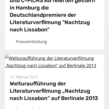
und C-FILMS AG feierten gestern
Produktionen
in Hamburg die
Deutschlandpremiere der
Presse
Literaturverfilmung "Nachtzug
nach Lissabon"
Karriere
Pressemitteilung
Kontakt
DE
Impressum
12. Februar 2013
Welturaufführung der
Literaturverfilmung „Nachtzug
nach Lissabon“ auf Berlinale 2013