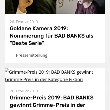
28. Februar 2019
Goldene Kamera 2019:
Nominierung für BAD BANKS als
"Beste Serie"
Pressemitteilung
Home
Unternehmen
26. Februar 2019
Grimme-Preis 2019: BAD BANKS
Produktionen
gewinnt Grimme-Preis in der