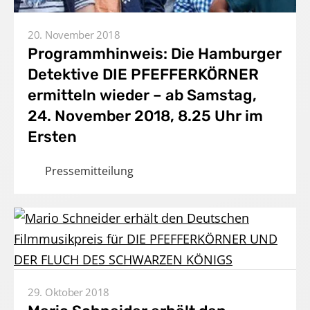
20. November 2018
Programmhinweis: Die Hamburger
Detektive DIE PFEFFERKÖRNER
ermitteln wieder – ab Samstag,
24. November 2018, 8.25 Uhr im
Ersten
Pressemitteilung
Home
29. Oktober 2018
Unternehmen